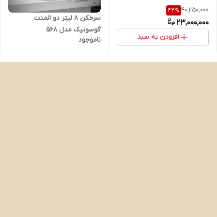
40,250,000
42
%
سرخکن ۸ لیتر دو المنت
23,000,000
گوسونیک مدل 568
افزودن به سبد
ناموجود