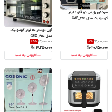
سرخکن رژیمی دو قلو ۹ لیتر
گوسونیک مدل GAF_659
آون توستر 50 لیتر گوسونیک
مدل GEO_650
23,000,000
23,000,000
25
%
8
%
17,250,000
20,950,000
افزودن به سبد
افزودن به سبد