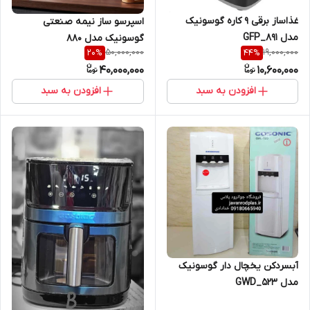
غذاساز برقی ۹ کاره گوسونیک
اسپرسو ساز نیمه صنعتی
مدل GFP_891
گوسونیک مدل ۸۸۰
50,000,000
19,000,000
20
%
44
%
40,000,000
10,600,000
افزودن به سبد
افزودن به سبد
آبسردکن یخچال دار گوسونیک
مدل GWD_523