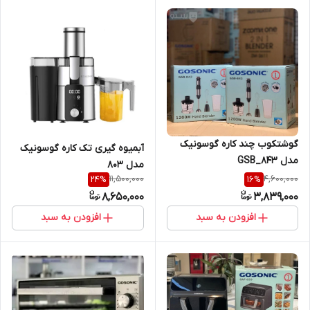
گوشتکوب چند کاره گوسونیک
آبمیوه گیری تک کاره گوسونیک
مدل GSB_843
مدل 803
11,500,000
4,600,000
24
%
16
%
8,650,000
3,839,000
افزودن به سبد
افزودن به سبد