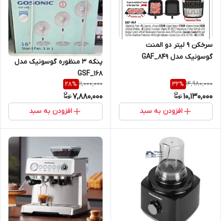
سرخکن ۹ لیتر دو المنت
گوسونیک مدل GAF_849
پنکه ۳ منظوره گوسونیک مدل
GSF_168
11,000,000
14,980,000
28
%
32
%
7,880,000
10,130,000
افزودن به سبد
افزودن به سبد