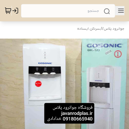
جوانرود پلاس
/
آبسردکن ایستاده