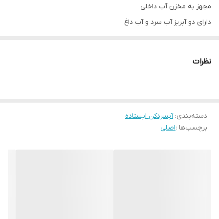
مجهز به مخزن آب داخلی
دارای دو آبریز آب سرد و آب داغ
مناسب برای مصارف خانگی و اداری و یا مکان های عمومی
دو کلید مجزا برای خاموش و روشن کردن
نظرات
طراحی ظریف و محکم
یخچال دار
ابعاد ۱۰۰ × ۳۵ × ۳۵ سانتی متر
دسته‌بندی
:
نوع ایستاده یخچال دار
آبسردکن ایستاده
برچسب‌ها :
اصلی
توان المنت آب گرم کن۵۰۰ وات
توان کمپرسورآبسردکن۱۰۰ وات
خروجی آب سرد دارد
خروجی آب ولرم دارد
خروجی آب گرم دارد
نوع آب ریز کلید فشاری