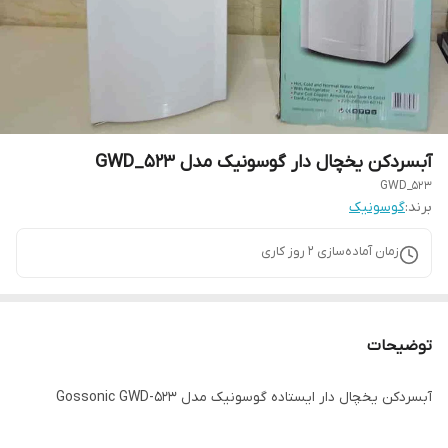
آبسردکن یخچال دار گوسونیک مدل GWD_523
GWD_523
برند:
گوسونیک
زمان آماده‌سازی
2
روز کاری
توضیحات
آبسردکن یخچال دار ایستاده گوسونیک مدل Gossonic GWD-523