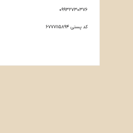
09932730376
کد پستی ۶۷۷۷۱۱۵۸۹۴