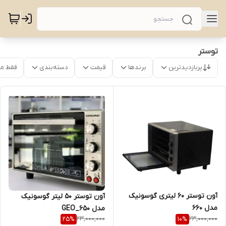
توستر
پربازدیدترین
برندها
قیمت
دسته‌بندی
فقط م
آون توستر 60 لیتری گوسونیک
آون توستر 50 لیتر گوسونیک
مدل 660
مدل GEO_650
23,000,000
23,000,000
25
%
10
%