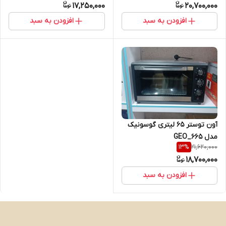
17,250,000
20,700,000
افزودن به سبد
افزودن به سبد
آون توستر 65 لیتری گوسونیک
مدل GEO_665
21,620,000
13
%
18,700,000
افزودن به سبد