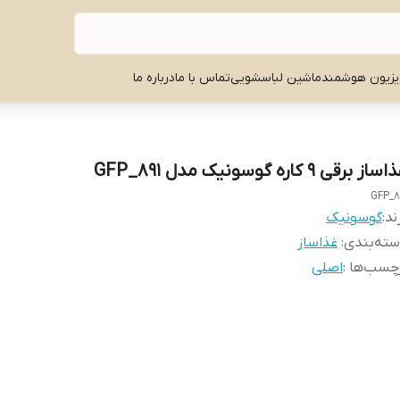
یزیون هوشمند
ماشین لباسشویی
تماس با ما
درباره ما
ساز برقی ۹ کاره گوسونیک مدل GFP_891
GFP_8
ند:
گوسونیک
ته‌بندی
:
غذاساز
چسب‌ها :
اصلی