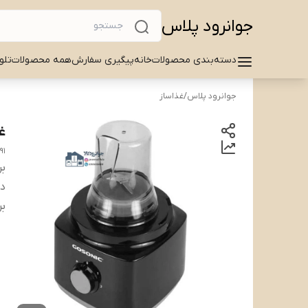
جوانرود پلاس
دسته‌بندی محصولات
خانه
پیگیری سفارش
همه محصولات
تلو
جوانرود پلاس
/
غذاساز
غذا
91
بر
دس
بر