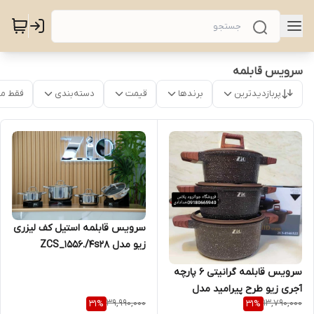
سرویس قابلمه
پربازدیدترین
برندها
قیمت
دسته‌بندی
فقط م
سرویس قابلمه استیل کف لیزری
زیو مدل ZCS_1556./4s28
سرویس قابلمه گرانیتی ۶ پارچه
آجری زیو طرح پیرامید مدل
39,990,000
13,790,000
31
%
31
%
ZCS_8546S22