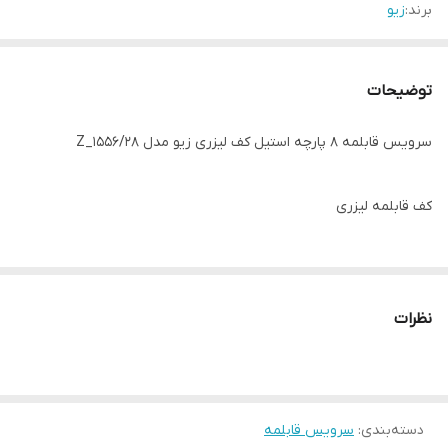
برند:
زیو
توضیحات
سرویس قابلمه ۸ پارچه استیل کف لیزری زیو مدل Z_1556/28
کف قابلمه لیزری
سایز قابلمه ها 20.24.28
نظرات
سایز تابه 26
ساخت چین تحت لیسانس ترکیه
دسته‌بندی
:
سرویس قابلمه