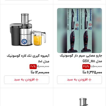
جارو عصایی سیم دار گوسونیک
آبمیوه گیری تک کاره گوسونیک
مدل GSV_1118
مدل 801
15,000,000
11,500,000
20
%
45
%
12,000,000
6,325,000
افزودن به سبد
افزودن به سبد