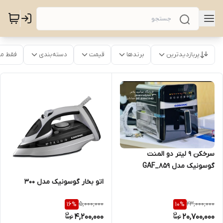
پربازدیدترین
برندها
قیمت
دسته‌بندی
فقط م
سرخکن 9 لیتر دو المنت
گوسونیک مدل GAF_859
اتو بخار گوسونیک مدل 300
5,000,000
23,000,000
16
%
10
%
4,200,000
20,700,000