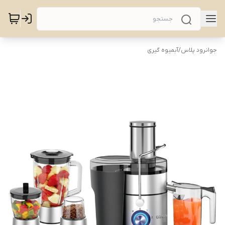
جوانرود پلاس
/
آبمیوه گیری