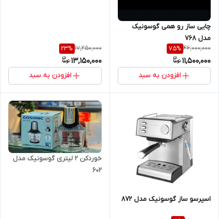
چایی ساز رو همی گوسونیک
مدل 768
17,250,000
46,000,000
23
%
75
%
13,150,000
11,500,000
افزودن به سبد
افزودن به سبد
خوردکن ۲ لیتری گوسونیک مدل
602
اسپرسو ساز گوسونیک مدل 872