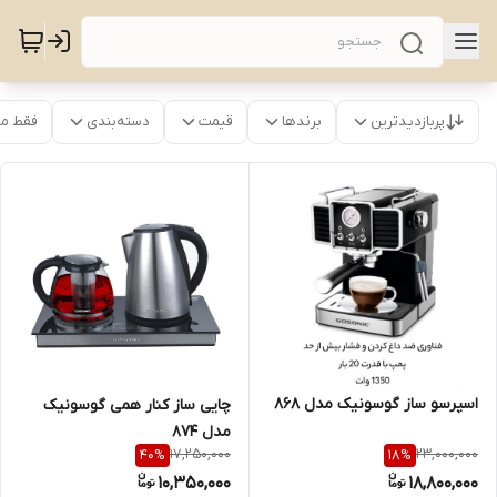
پربازدیدترین
برندها
قیمت
دسته‌بندی
فقط م
اسپرسو ساز گوسونیک مدل 868
چایی ساز کنار همی گوسونیک
مدل 874
17,250,000
23,000,000
40
%
18
%
10,350,000
18,800,000