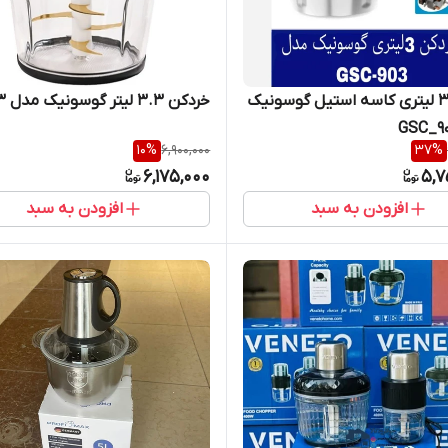
خردکن ۳ لیتری کاسه استیل گوسونیک
خردکن 3.3 لیتر گوسونیک مدل 603
10
%
6,900,000
37
%
6,175,000
5,7
افزودن به سبد
افزودن به سبد