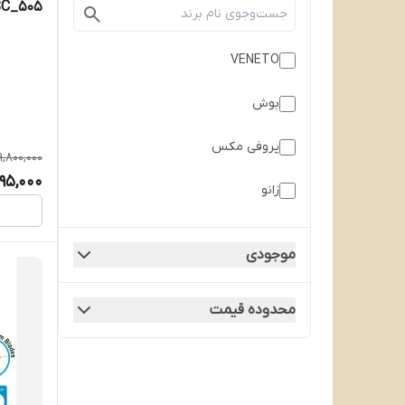
C_505
VENETO
بوش
پروفی مکس
9,800,000
95,000
زانو
سیلور کرست
موجودی
فکر
محدوده قیمت
گوسونیک
گوسونیک