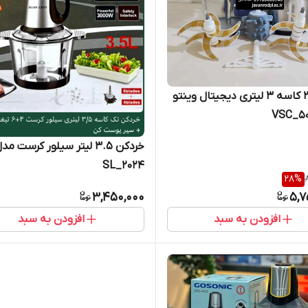
خردکن ۲ کاسه ۳ لیتری دیجیتال وینتو
خردکن ۳.۵ لیتر سیلور کرست مد
SL_2024
28
%
3,450,000
5,7
افزودن به سبد
افزودن به سبد