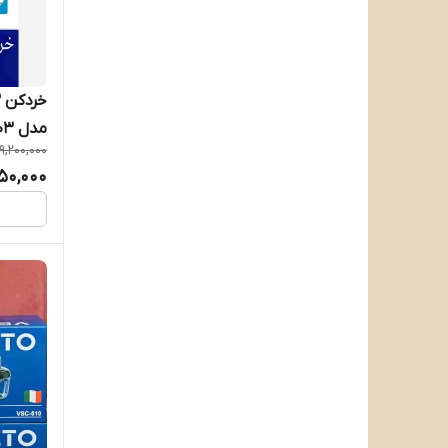
گوسونیک
مدل GSC_903
9,200,000
50,000