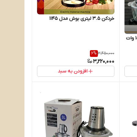
خردکن ۳.۵ لیتری بوش مدل ۱۱۴۵
خردکن دو کاسه سیلور کرست 1000 وات
6
%
3,450,000
3,220,000
افزودن به سبد