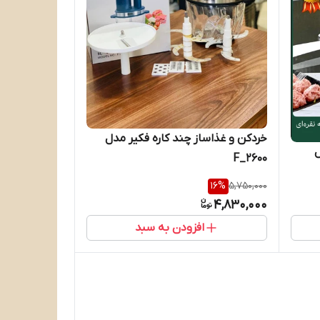
خردکن و غذاساز چند کاره فکیر مدل
ل
F_2600
16
%
5,750,000
4,830,000
افزودن به سبد