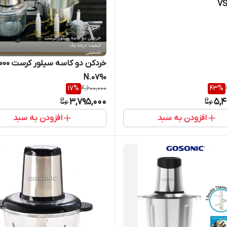
VS
N.0790
17
%
4,600,000
43
%
3,795,000
5,4
افزودن به سبد
افزودن به سبد