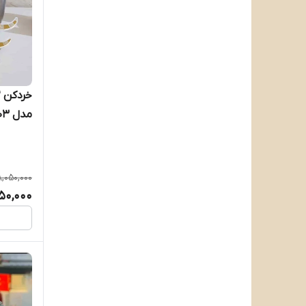
مدل VSC_503
8,050,000
50,000