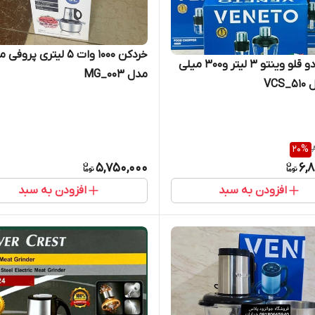
خردکن 1000 وات ۵ لیتری پر
خردکن دو قلو وینتو ۳ لیتر و۳۰۰ میلی
مدل MG_003
VCS
20
%
5,750,000
6,
افزودن به سبد
افزودن به سبد