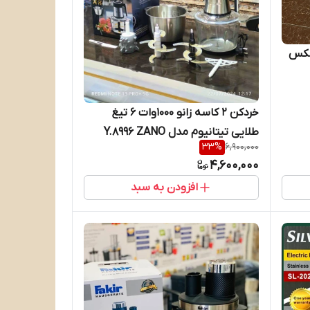
وفی مکس
خردکن 2 کاسه زانو 1000وات 6 تیغ
طلایی تیتانیوم مدل Y.8996 ZANO
33
%
6,900,000
4,600,000
افزودن به سبد