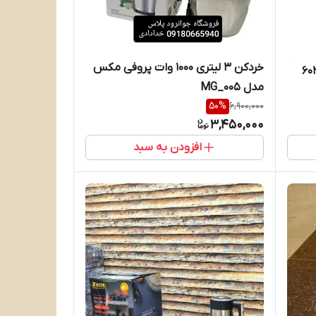
خردکن ۳ لیتری 1000 وات پروفی مکس
مدل MG_005
50
%
6,900,000
3,450,000
افزودن به سبد