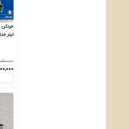
لیتر مدل _510
8,500,000
800,000