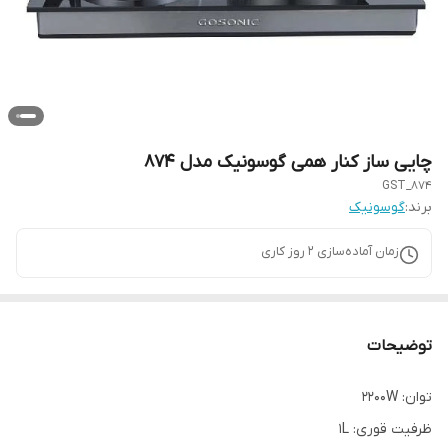
چایی ساز کنار همی گوسونیک مدل 874
GST_874
برند:
گوسونیک
زمان آماده‌سازی
2
روز کاری
توضیحات
توان: 2200W
ظرفیت قوری: 1L