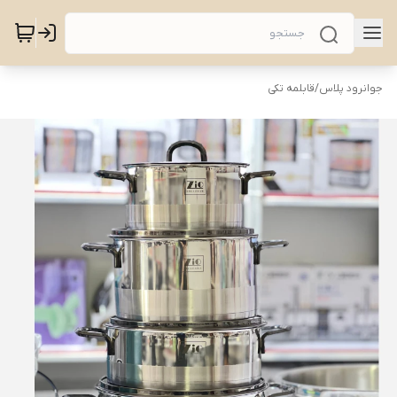
جوانرود پلاس
/
قابلمه تکی