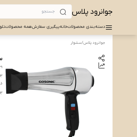
جوانرود پلاس
دسته‌بندی محصولات
خانه
پیگیری سفارش
همه محصولات
تلو
جوانرود پلاس
/
سشوار
س
29
بر
دس
بر