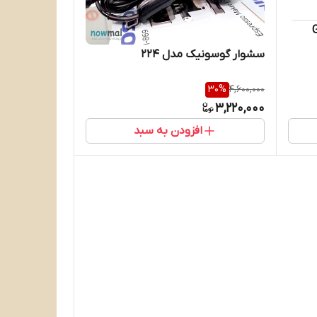
سشوار گوسونیک مدل 224
30
%
4,600,000
3,220,000
افزودن به سبد