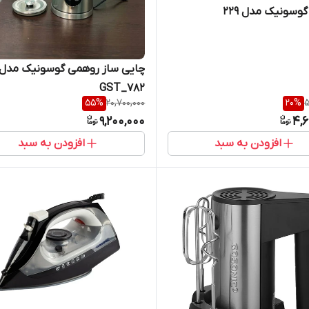
وسونیک مدل 229
چایی ساز روهمی گوسونیک مدل
GST_782
55
%
20,700,000
20
%
5
9,200,000
4,6
افزودن به سبد
افزودن به سبد