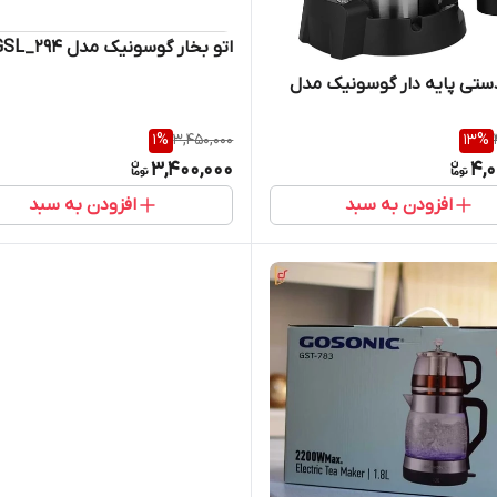
اتو بخار گوسونیک مدل GSL_294
تی پایه دار گوسونیک مدل
1
%
3,450,000
13
%
3,400,000
4,0
افزودن به سبد
افزودن به سبد