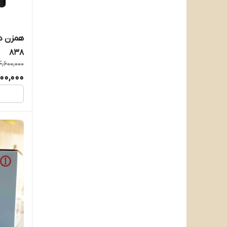
همزن دس
838
4,600,000
00,000