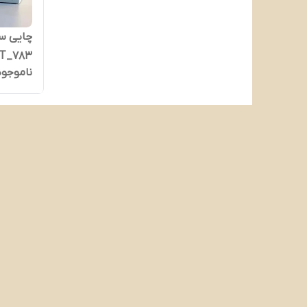
چایی س
T_783
ناموجود