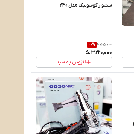
سشوار گوسونیک مدل 230
20
%
4,025,000
3,220,000
افزودن به سبد