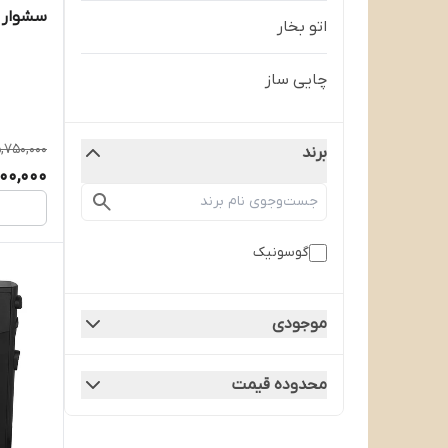
سشوار گ
اتو بخار
چایی ساز
,750,000
برند
00,000
گوسونیک
موجودی
محدوده قیمت