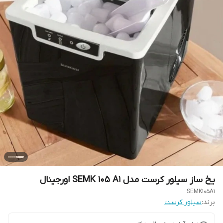
یخ ساز سیلور کرست مدل SEMK 105 A1 اورجینال
SEMK105A1
برند:
سیلور کرست