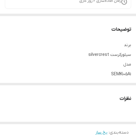
زمان آماده‌سازی
2
روز کاری
توضیحات
برند
سیلورکرست silvercrest
مدل
SEMK105A1
رنگ
مشکی براق
نظرات
ابعاد
24.7*29.3*34.9 سانتی‌متر
وزن
9/6 کیلوگرم
دسته‌بندی
:
یخ ساز