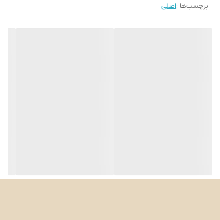
برچسب‌ها :
اصلی
ظرفیت مخزن آب
1/8 لیتر
توان
105 وات
تعداد یخ
9 عدد در 8 دقیقه
طول کابل برق
1/8 متر
سایر توضیحات
قابلیت خاموش شدن پس از پرشدن باک یخ قابلیت تولید یخ بلوری
چراغ پر شدن مخزن یخ چراغ هشدار اتمام آب مخزن
اصالت کالا