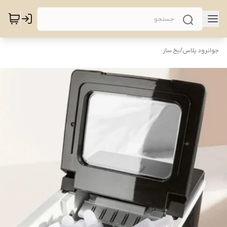
جوانرود پلاس
/
یخ ساز