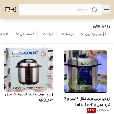
زودپز برقی
پربازدیدترین
برندها
قیمت
دسته‌بندی
فقط م
زودپز برقی ۶ لیتر گوسونیک مدل
زودپز برقی برند تفال 6 لیتر و 14
GRC_662
کاره مدل Tefal Ter-2101
17,250,000
33
%