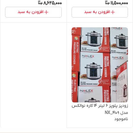
8,625,000
11,500,000
افزودن به سبد
افزودن به سبد
زودپز پلوپز ۶ لیتر ۱۴ کاره نوالکس
مدل NX_4109
ناموجود