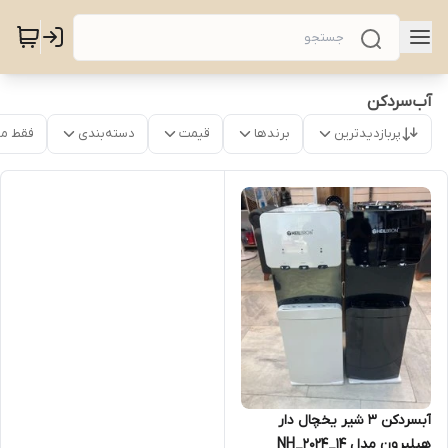
آب‌سردکن
پربازدیدترین
برندها
قیمت
دسته‌بندی
فقط م
آبسردکن ۳ شیر یخچال دار
هیلبرون مدل NH_2024_14