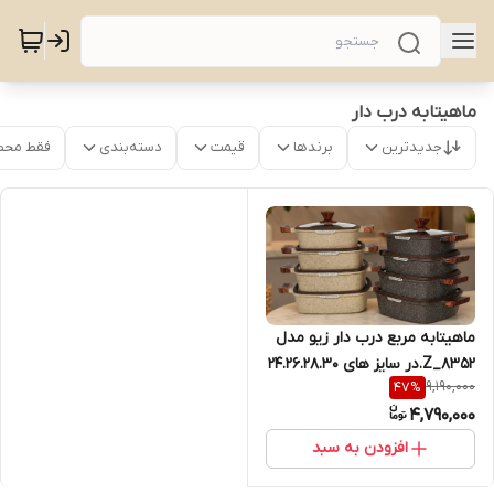
ماهیتابه درب دار
جدیدترین
برندها
قیمت
دسته‌بندی
فقط محص
ماهیتابه مربع درب دار زیو مدل
Z_8352.در سایز های 24.26.28.30
9,190,000
47
%
4,790,000
افزودن به سبد