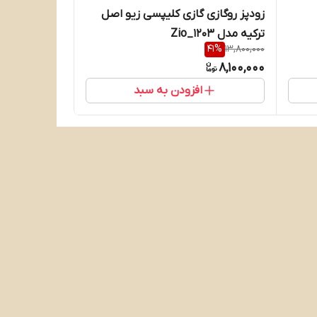
زودپز روگازی گازی کلیپسی زیو اصل
ترکیه مدل Zio_1203
41
%
13,800,000
8,100,000
افزودن به سبد