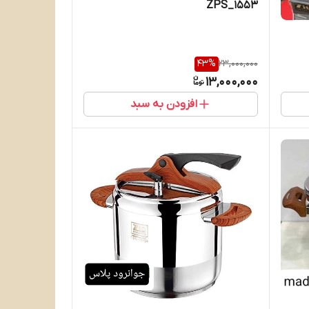
ZPS_1553
43
%
23,000,000
13,000,000
افزودن به سبد