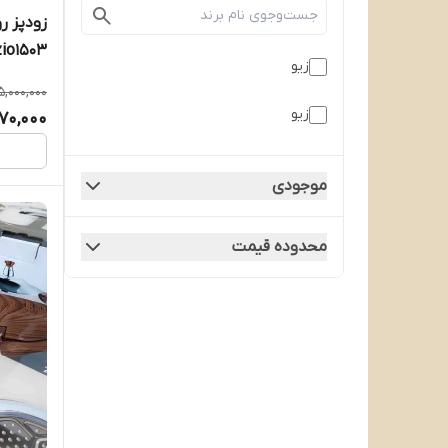
زودپز ر
zio1503
زیو
5,000,000
زیو
470,000
موجودی
محدوده قیمت