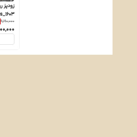
زودپز ر
s_1603
9,190,000
00,000