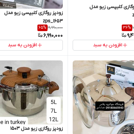
وگازی کلیپسی زیو مدل
زودپز روگازی کلیپسی زیو مدل
zps_1653
65
%
19,990,000
36
%
1
6,990,000
9,
افزودن به سبد
افزودن به سبد
زودپز روگازی زیو مدل 1503