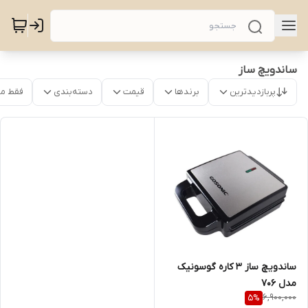
ساندویچ ساز
پربازدیدترین
برندها
قیمت
دسته‌بندی
فقط م
ساندویچ ساز ۳ کاره گوسونیک
مدل 706
6,900,000
5
%