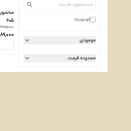
گوسونیک
605
1,385,000
689,000
موجودی
محدوده قیمت