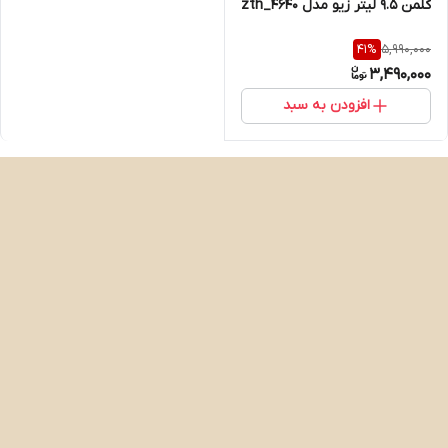
کلمن 9.5 لیتر زیو مدل zth_4640
5,990,000
41
%
3,490,000
افزودن به سبد