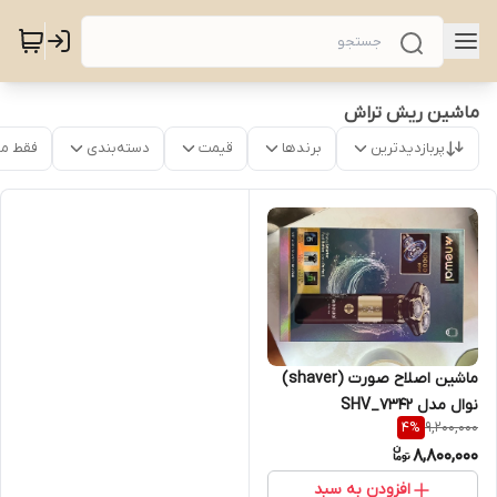
ماشین ریش تراش
پربازدیدترین
برندها
قیمت
دسته‌بندی
فقط م
ماشین اصلاح صورت (shaver)
نوال مدل SHV_7342
9,200,000
4
%
8,800,000
افزودن به سبد