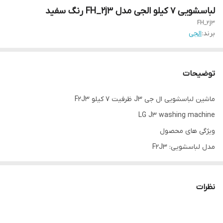
لباسشویی ۷ کیلو الجی مدل FH_2j3 رنگ سفید
FH_2j3
برند:
الجی
توضیحات
ماشین لباسشویی ال جی J3 ظرفیت 7 کیلو F2J3
LG J3 washing machine
ویژگی های محصول
مدل لباسشویی: F2J3
برند: ال جی
رنگ بدنه: سفید
نظرات
کشور سازنده: کره
کشور مونتاژ کننده: چین