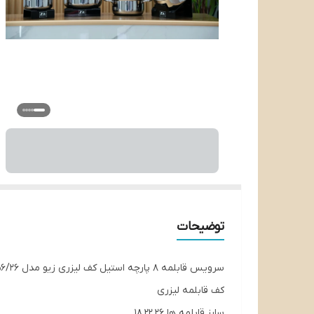
توضیحات
سرویس قابلمه ۸ پارچه استیل کف لیزری زیو مدل Z_1556/26
کف قابلمه لیزری
سایز قابلمه ها 18.22.26