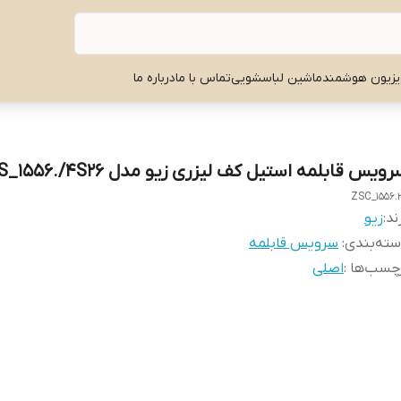
یزیون هوشمند
ماشین لباسشویی
تماس با ما
درباره ما
ویس قابلمه استیل کف لیزری زیو مدل ZCS_1556./4S26
ZSC_1556.
ند:
زیو
ته‌بندی
:
سرویس قابلمه
چسب‌ها :
اصلی