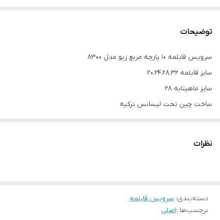
توضیحات
سرویس قابلمه 10 پارچه مربع زیو مدل 8300
سایز قابلمه 20.24.28.32
سایز ماهیتابه 28
ساخت چین تحت لیسانس ترکیه
جنس با کیفیت و سنگین وزن
درب پیرکس
نظرات
دارای سوراخ تخلیه بخار
کف قابلمه از جنس چدن شعله پخش کن
دسته‌بندی
:
سرویس قابلمه
برچسب‌ها :
اصلی