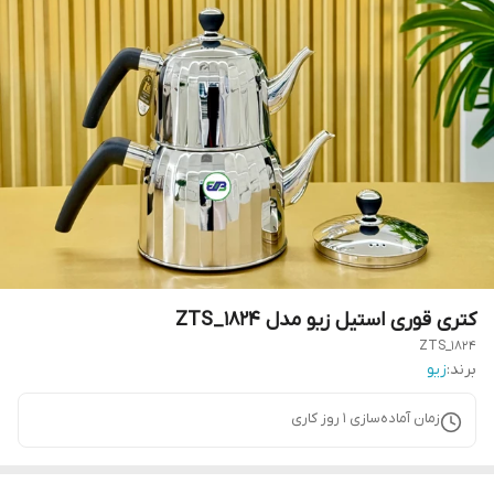
کتری قوری استیل زیو مدل ZTS_1824
ZTS_1824
برند:
زیو
زمان آماده‌سازی
1
روز کاری