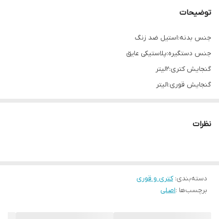
توضیحات
جنس بدنه:استیل ضد زنگ
جنس دستگیره:پلاستیکی عایق
گنجایش کتری:2لیتر
گنجایش قوری:1لیتر
همراه با صافی چایی
قابلیت شستن در ماشین ظرفشویی
نظرات
دسته‌بندی
:
کتری و قوری
برچسب‌ها :
اصلی