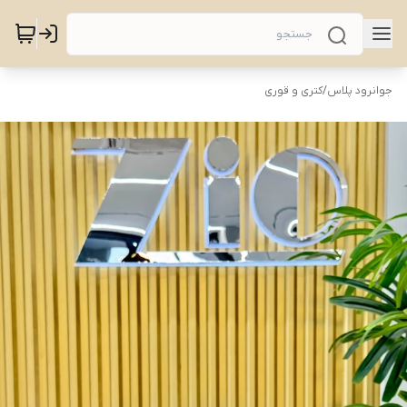
جوانرود پلاس
/
کتری و قوری