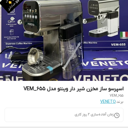
اسپرسو ساز مخزن شیر دار وینتو مدل VEM_655
VEM_655
برند:
VENETO
زمان آماده‌سازی
2
روز کاری