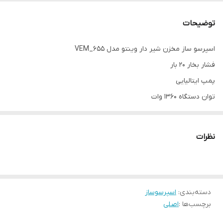
توضیحات
اسپرسو ساز مخزن شیر دار وینتو مدل VEM_655
فشار بخار 20 بار
پمپ ایتالیایی
توان دستگاه 1360 وات
حجم مخزن آب 0.9 لیتر
حجم مخزن شیر 0.4 لیتر
نظرات
ساخت چین تحت لیسانس ایتالیا
۱۲ ماه گارانتی تعمیر
۲۴ ماه خدمات پس از فروش
دسته‌بندی
:
اسپرسوساز
برچسب‌ها :
اصلی