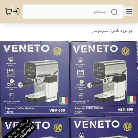
جوانرود پلاس
/
اسپرسوساز