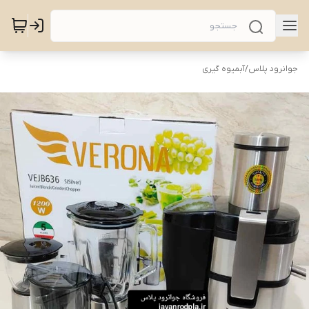
جوانرود پلاس
/
آبمیوه گیری