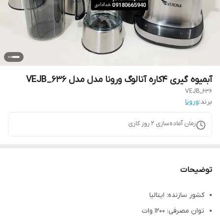
آبمیوه گیری ۴کاره آنالوگ ورونا مدل مدل VEJB_636
VEJB_636
برند:
ورونا
زمان آماده‌سازی
2
روز کاری
توضیحات
کشور سازنده: ایتالیا
توان مصرفی: 1200 وات