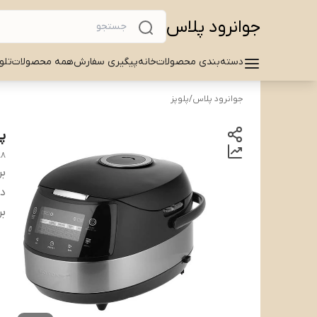
جوانرود پلاس
دسته‌بندی محصولات
خانه
پیگیری سفارش
همه محصولات
تلو
جوانرود پلاس
/
پلوپز
پلوپز ۵
88
بر
دس
بر