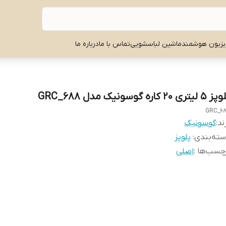
یزیون هوشمند
ماشین لباسشویی
تماس با ما
درباره ما
 لیتری ۲۰ کاره گوسونیک مدل GRC_688
GRC_6
ند:
گوسونیک
ته‌بندی
:
پلوپز
چسب‌ها :
اصلی