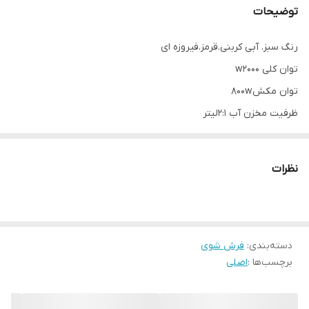
توضیحات
رنگ سبز. آبی کربنی.قرمز.فیروزه ای
توان کلی w2000
توان مکش800w
ظرفیت مخزن آب 2:1لیتر
مجهز به کلید کف پاش برای شستشو مبل
نوع خشک کن سیستم هیتر گرمایشی (خشک کردن تا 70 درصد)
نظرات
عملکرد تمیز کردن شستن و جاروکردن
طول کابل جاروبرقی 7 متر
ابزارهای کلیدی
دسته‌بندی
:
فرش شوی
دارای دوبرس چرخشی برای قالی شور وجارو کشیدن
برچسب‌ها :
اصلی
دارای دوعدد رول برای سرامیکشور پارکت
دارای دو عدد برس چرخشی مبل شور