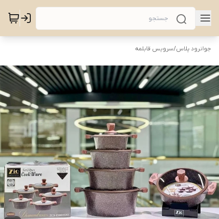
جوانرود پلاس
/
سرویس قابلمه