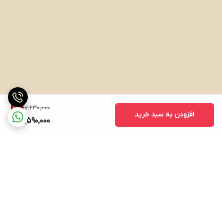
17,230,000
9
%
افزودن به سبد خرید
15,590,000
برگشت به بالا