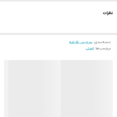
روکش داخلی و خارجی گرانیت ماربل
ضخامت بدنه ۴ میلی‌متر
نظرات
درب‌ها شیشه‌ای پیرکس مقاوم با ضخامت ۲.۵ میلی‌متر و پوشش استیل
ضد زنگ
دسته‌ها چوبی نسوز با پوشش باکالیت
دسته‌بندی
:
رنگ‌بندی کاکائویی، گندمی
سرویس قابلمه
برچسب‌ها :
اصلی
قابلیت شستشو قابل شستشو با دست و ماشین ظرفشویی