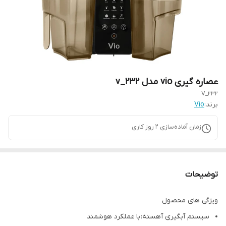
عصاره گیری vio مدل v_232
V_232
برند:
Vio
زمان آماده‌سازی
2
روز کاری
توضیحات
ویژگی های محصول
سیستم آبگیری آهسته: با عملکرد هوشمند