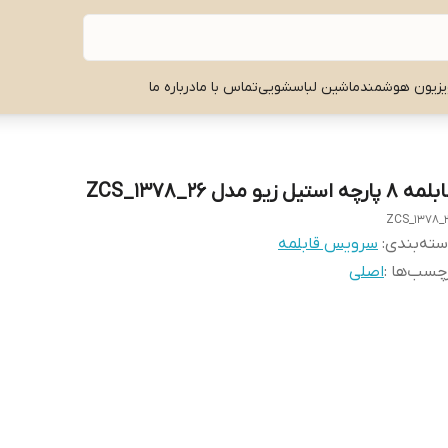
یزیون هوشمند
ماشین لباسشویی
تماس با ما
درباره ما
 ۸ پارچه استیل زیو مدل ZCS_1378_26
ZCS_1378_
ته‌بندی
:
سرویس قابلمه
چسب‌ها :
اصلی