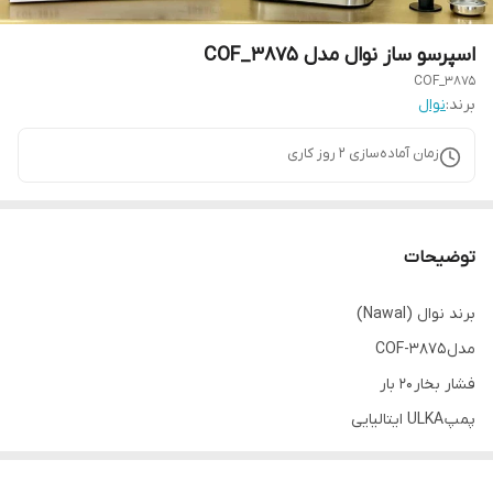
اسپرسو ساز نوال مدل COF_3875
COF_3875
برند:
نوال
زمان آماده‌سازی
2
روز کاری
توضیحات
برند نوال (Nawal)
مدل COF-3875
فشار بخار 20 بار
پمپ ULKA ایتالیایی
سیستم گرمایشی Thermoblock
مدت زمان آماده‌سازی 25 ثانیه