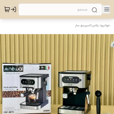
جوانرود پلاس
/
اسپرسو ساز