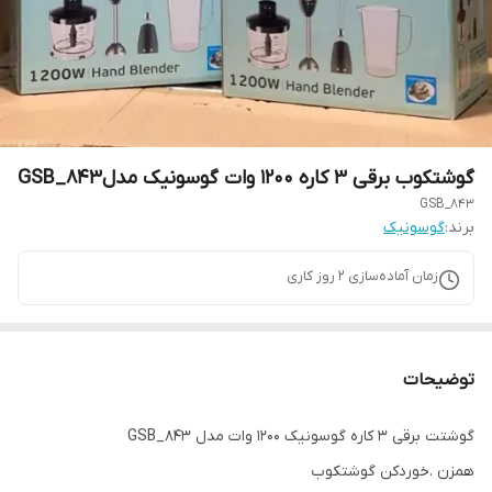
گوشتکوب برقی ۳ کاره 1200 وات گوسونیک مدلGSB_843
GSB_843
برند:
گوسونیک
زمان آماده‌سازی
2
روز کاری
توضیحات
گوشتت برقی ۳ کاره گوسونیک 1200 وات مدل GSB_843
همزن .خوردکن گوشتکوب