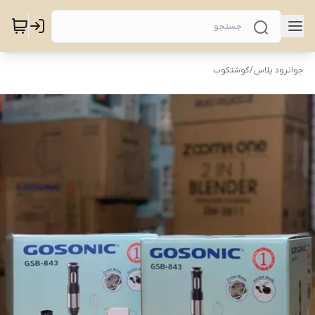
جوانرود پلاس
/
گوشتکوب