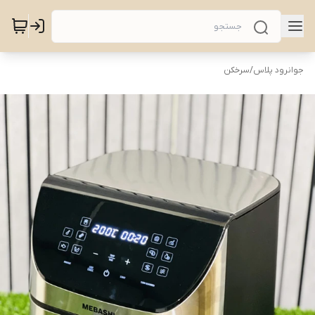
جوانرود پلاس
/
سرخکن