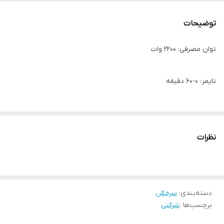
توضیحات
توان مصرفی: 2200 وات
تایمر: ۰-۶۰ دقیقه
ظرفیت: 12 لیتر
نظرات
حرارت دهی: ۸۰-۲۰۰ درجه
جنس محفظه داخلی: استیل ضد زنگ
دسته‌بندی
:
سرخکن
برچسب‌ها :
شرکتی
تعداد برنامه پخت: ۱۰