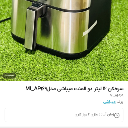
سرخکن 12 لیتر دو المنت میباشی مدلMI_AF969
MI_AF969
برند:
میباشی
زمان آماده‌سازی
2
روز کاری