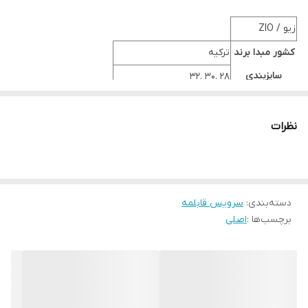
زیو / ZIO
کشور مبدا برند
ترکیه
سایزبندی
28 .30 .32
جنس
گرانیتی
جنس دسته ها
چوب باکالیت نسوز
نظرات
دارای قابلیت
شستشو در ماشین ظرفشویی
دسته های ارگونومیک
پخت و پز آسان
دسته‌بندی
:
سرویس قابلمه
دارای ویژگی های
تمیز کردن آسان
برچسب‌ها :
اصلی
ویژگی ضد خش سطح بالا
دارای کف
اینداکشن