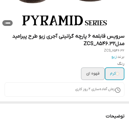
سرویس قابلمه ۶ پارچه گرانیتی آجری زیو طرح پیرامید
مدلZCS_8546.32
ZCS_8546.32
برند:
زیو
رنگ
کرم
قهوه ای
زمان آماده‌سازی
2
روز کاری
توضیحات