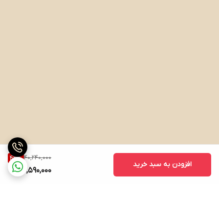
40,240,000
43
%
افزودن به سبد خرید
22,590,000