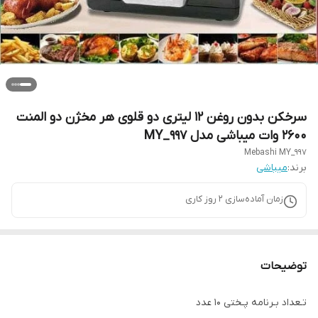
سرخکن بدون روغن ۱۲ لیتری دو قلوی هر مخژن دو المنت
2600 وات میباشی مدل MY_997
Mebashi MY_997
برند:
میباشی
زمان آماده‌سازی
2
روز کاری
توضیحات
تـعداد بـرنامه پـختی 10 عدد