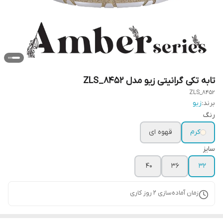
تابه تکی گرانیتی زیو مدل ZLS_8452
ZLS_8452
برند:
زیو
رنگ
کرم
قهوه ای
سایز
40
36
32
زمان آماده‌سازی
2
روز کاری