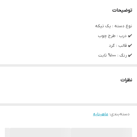
توضیحات
نوع دسته : یک تیکه
✔️ درب : طرح چوب
✔️ قالب : گرد
✔️ رنگ : 100% ثابت
✔️ درصد چسبندگی : صفر ( کاملا نچسب )
✔️ بسیار مقاوم و طول عمر بالا به نسبت سایر قابلمه های بازاری
نظرات
✔️ کیفیت عالی
✔️ قابل استفاده در ماشین ظرفشویی
✔️ بسیار شیک و لاکچری
دسته‌بندی
:
ماهیتابه