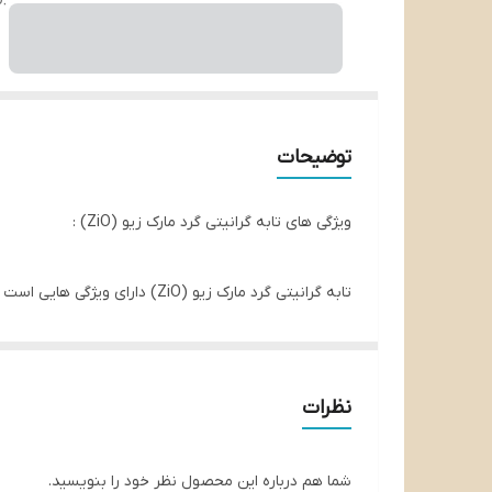
توضیحات
ویژگی های تابه گرانیتی گرد مارک زیو (ZiO) :
تابه گرانیتی گرد مارک زیو (ZiO) دارای ویژگی هایی است که به اختصار به آن اختصار به آن اشاره می کنیم :
ساخت کشور ترکیه
مدل محصول :Z_8402
نظرات
سایز استاندارد 24.26.28.30.32.36.40.44
جنس بدنه : گرانیت ضد خش با لبه استیل و شعله پخش‌
شما هم درباره این محصول نظر خود را بنویسید.