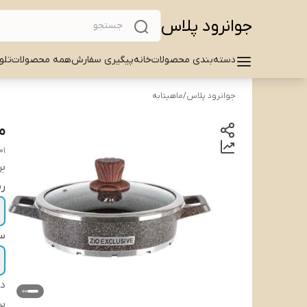
جوانرود پلاس
دسته‌بندی محصولات
خانه
پیگیری سفارش
همه محصولات
تلو
جوانرود پلاس
/
ماهیتابه
ما
01
بر
ر
سا
دس
بر