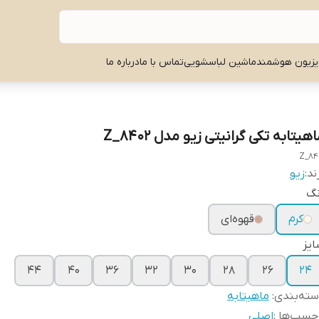
یزیون هوشمند
ماشین لباسشویی
تماس با ما
درباره ما
هیتابه تکی گرانیتی زیو مدل Z_8402
Z_84
ند:
زیو
نگ
کرم
قهوه‌ای
یز
۴۴
۴۰
۳۶
۳۲
۳۰
۲۸
۲۶
۲۴
ته‌بندی
:
ماهیتابه
چسب‌ها :
اصلی