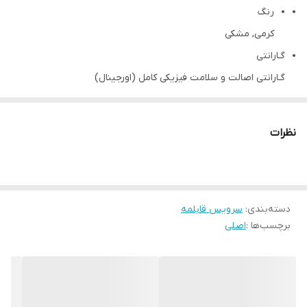
رنگ
کرمی, مشکی
گـارانتی
گـارانتی اصالت و سلامت فیزیکی کامل (اورجینال)
وزن
12kg
نظرات
سایز قابلمه ها
44 – 40 – 36
طرح دسته
دسته‌بندی
:
سرویس قابلمه
دستگیره های متصل به بدنه
برچسب‌ها :
اصلی
کیفیت
فوق العاده بالا
قابلیت حفظ مزه و طعم غذاها
دارد