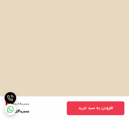
20,690,000
5
%
افزودن به سبد خرید
19,540,000