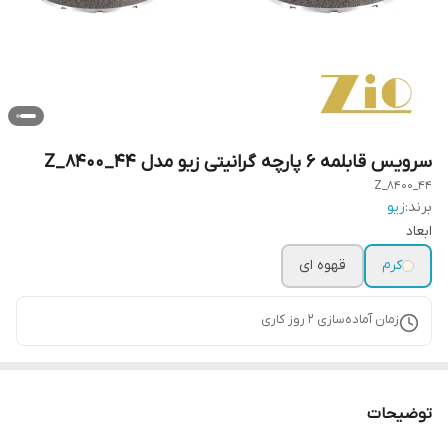
سرویس قابلمه ۶ پارچه گرانیتی زیو مدل Z_8400_44
Z_8400_44
برند:
زیو
ابعاد
کرم
قهوه ای
زمان آماده‌سازی
2
روز کاری
توضیحات