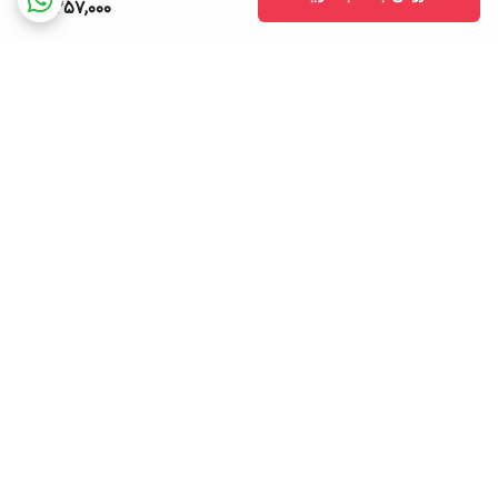
5,257,000
برگشت به بالا
ارسال ویژه
پشتیبانی ۲۴ ساعته
۷ روز ضمانت بازگشت کالا
پرداخت در محل