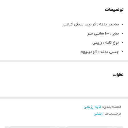
توضیحات
ساختار بدنه : گرانیت سنگی گیاهی
سایز : 40 سانتی متر
نوع تابه : رژیمی
جنس بدنه : آلومینیوم
پوشش داخلی : گرانیت ماربل
سطح نچسب : دارد
نظرات
قابلیت گریل
دسته عایق باکالیت نسوز قهوه ای
قابلیت استفاده در مایکروویو
اندازه : 40x36x8
دسته‌بندی
:
تابه رژیمی
برچسب‌ها :
اصلی