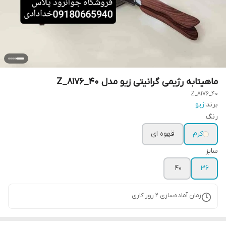
ماهیتابه رژیمی گرانیتی زیو مدل Z_8176_40
Z_8176_40
برند:
زیو
رنگ
کرم
قهوه ای
سایز
40
36
زمان آماده‌سازی
2
روز کاری