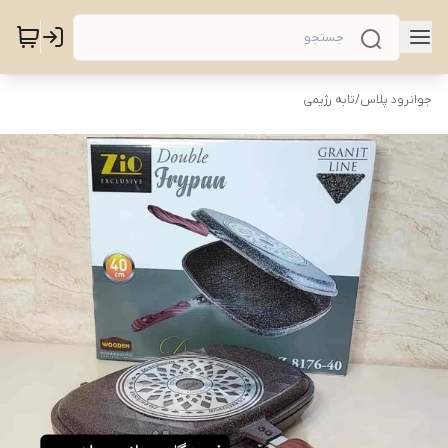
جوانرود پلاس
/
تابه رژیمی