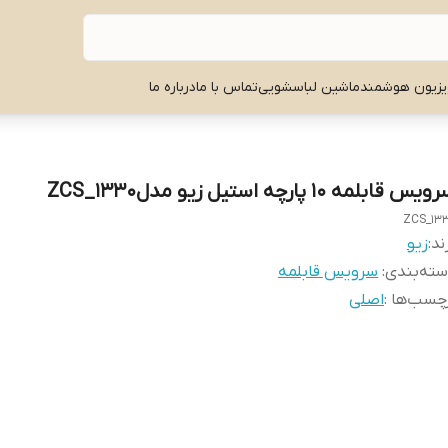
یزیون هوشمند
ماشین لباسشویی
تماس با ما
درباره ما
یس قابلمه ۱۰ پارچه استیل زیو مدلZCS_1330
ZCS_13
ند:
زیو
ته‌بندی
:
سرویس قابلمه
چسب‌ها :
اصلی