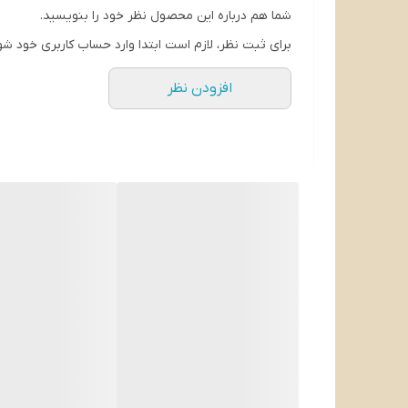
پخت های کم چرب و کم آب
شما هم درباره این محصول نظر خود را بنویسید.
کفه
برای ثبت نظر، لازم است ابتدا وارد حساب کاربری خود شو
5 لایه‌ فلزی
افزودن نظر
ورق فلزی
بسیار مقاوم ، ساختار شفاف INOX
استیل ساخته شده
از نوع 18.10
ساختار
18٪ کروم و 10٪ نیکل
دسته ها
از جنس فلزی
قابل شستشو
در ماشین ظرف شویی
متریال