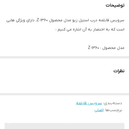
توضیحات
سرویس قابلمه درب استیل زیو مدل محصول Z-1360، دارای ویژگی هایی
است که به اختصار به آن اشاره می کنیم :
مدل محصول : Z-1360
ساخت کشور چین مونتاژ (ترکیه)
تعداد پارچه ها : 9پارچه
نظرات
جنس بدنه : استیل براق ضد زنگ دو جداره
کیفیت ساخت بسیار عالی
درب قابلمه ها : استیل
دسته‌بندی
:
دارای قابلمه های سایز : 16(9cm) ، 20(11cm) ، 24(13cm)
سرویس قابلمه
برچسب‌ها :
اصلی
ماهی تابه دودسته : 24(8cm)
ماهی تابه تک دسته : 24(6cm)