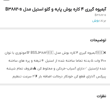
آبمیوه گیری 4 کاره بوش پایه و گلو استیل مدل B3882-s
B3882-s
برند:
بوش
توضیحات
❌🇧🇪آبمیوه گیری 4 کاره بوش مدل BSSJ3882🇧🇪 💯موتوری با توان
1200 وات ♨️ بدنه تماما ساخته شده از استیل ⚜تیغه و پره های ساخته
شده ازاستیل ✅دارای آسیاب-خردکن و مخلوط کن ⚠️ظروف تمام شیشه
پیرکس ‼️دارای قطع کن خودکار درحالت اضافه بار 🔰2 سرعت تنطیم
قدرت موتوردارای حالت معکوس ♻️4 عملکرد مختلف
نظرات