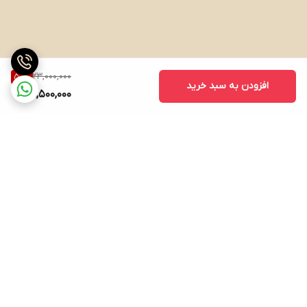
23,000,000
50
%
افزودن به سبد خرید
11,500,000
برگشت به بالا