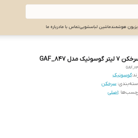
یزیون هوشمند
ماشین لباسشویی
تماس با ما
درباره ما
ن ۷ لیتر گوسونیک مدل GAF_847
GAF_8
ند:
گوسونیک
ته‌بندی
:
سرخکن
چسب‌ها :
اصلی