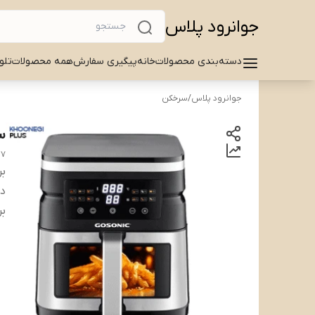
جوانرود پلاس
دسته‌بندی محصولات
خانه
پیگیری سفارش
همه محصولات
تلو
جوانرود پلاس
/
سرخکن
سرخک
47
بر
دس
بر