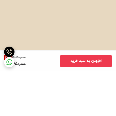
14,990,000
24
%
افزودن به سبد خرید
11,350,000
برگشت به بالا