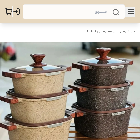
جوانرود پلاس
/
سرویس قابلمه