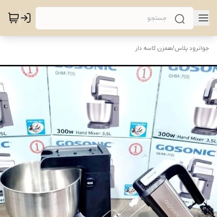
جوانرود پلاس
/
همزن کاسه دار