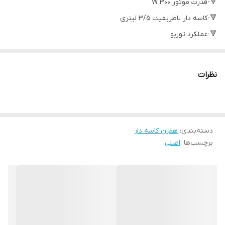
🔻-قدرت موتور ۳۰۰ W
🔻-کاسه دار باظریفیت ۳/۵ لیتری
🔻-عملکرد توربو
🔻پنج سرعته
🔻-به همراه دو مدل سری همزن
نظرات
🔻سری همزن و خمیرزن
🔻کاسه استیل ضدزنگ
🔻سیستم ایمنی برای جلوگیری از بالارفتن حرارت موتور
دسته‌بندی
:
🔻قابلیت جداشدن از پایه
همزن کاسه دار
برچسب‌ها :
اصلی