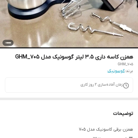
همزن کاسه داری 3.5 لیتر گوسونیک مدل GHM_705
GHM_705
برند:
گوسونیک
زمان آماده‌سازی
2
روز کاری
توضیحات
همزن برقی گاسونیک مدل 705